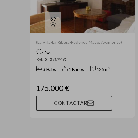
69
(La Villa-La Ribera-Federico Mayo. Ayamonte)
Casa
Ref. 00083/9490
2
3 Habs
1 Baños
125 m
175.000 €
CONTACTAR