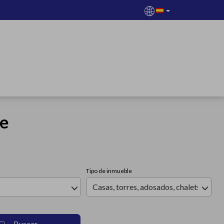
te
Tipo de inmueble
Casas, torres, adosados, chalets
Buscar