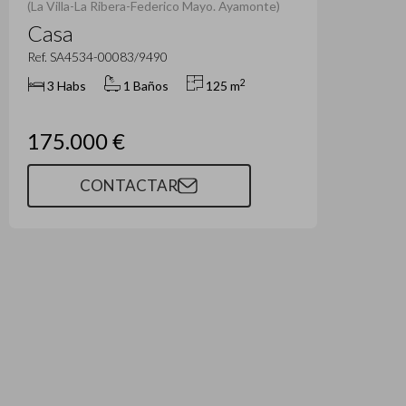
(La Villa-La Ribera-Federico Mayo. Ayamonte)
Casa
Ref. SA4534-00083/9490
2
3 Habs
1 Baños
125 m
175.000 €
CONTACTAR