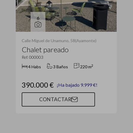
6
Calle Miguel de Unamuno, 58(Ayamonte)
Chalet pareado
Ref. 000003
2
4 Habs
3 Baños
220 m
390.000 €
¡Ha bajado 9.999 €!
CONTACTAR