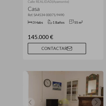
Calle REALIDAD(Ayamonte)
Casa
Ref. SA4534-00071/9490
2
3 Habs
1 Baños
55 m
145.000 €
CONTACTAR