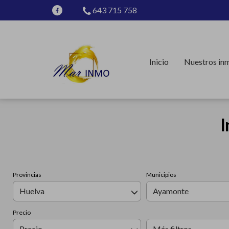
643 715 758
Inicio
Nuestros in
I
Provincias
Municipios
Huelva
Ayamonte
Precio
Precio
Más filtros