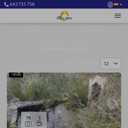
643 715 758
Filtrar
Ordenar
2 inmuebles en total
12
Mostrar resultados
78
1