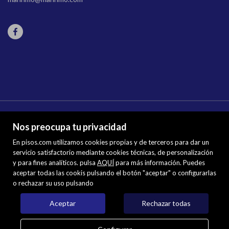
Nos preocupa tu privacidad
En pisos.com utilizamos cookies propias y de terceros para dar un
servicio satisfactorio mediante cookies técnicas, de personalización
y para fines analíticos. pulsa
Mapa Web
AQUÍ
para más información. Puedes
aceptar todas las cookis pulsando el botón "aceptar" o configurarlas
Aviso legal
o rechazar su uso pulsando
Favoritos
Inmuebles destacados
Aceptar
Rechazar todas
Noticias
Política de cookies