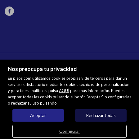
Nos preocupa tu privacidad
En pisos.com utilizamos cookies propias y de terceros para dar un
servicio satisfactorio mediante cookies técnicas, de personalización
y para fines analíticos. pulsa
Mapa Web
AQUÍ
para más información. Puedes
aceptar todas las cookis pulsando el botón "aceptar" o configurarlas
Aviso legal
o rechazar su uso pulsando
Favoritos
Inmuebles destacados
Aceptar
Rechazar todas
Noticias
Política de cookies
Configurar