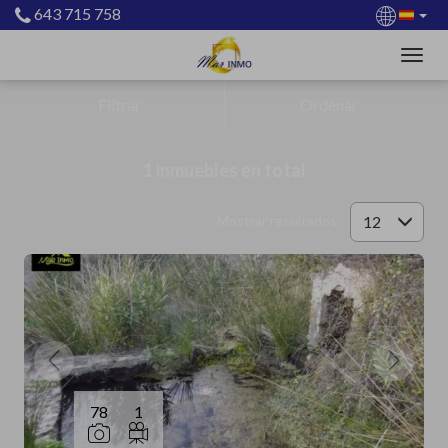
643 715 758
Filtrar
Ordenar
1 inmuebles en total
12
Mostrar resultados
78
1