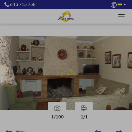
643 715 758
Previous
Next
1
/100
1
/1
Volver