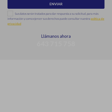
ENVIAR
Sus datos serán tratados para dar respuesta a su solicitud, para más
información y como ejercer sus derechos puede consultar nuestra
política de
privacidad
Llámanos ahora
643 715 758