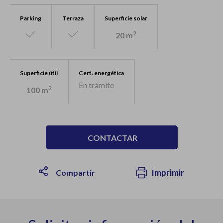
Parking
Terraza
Superficie solar
2
20 m
Superficie útil
Cert. energética
En trámite
2
100 m
CONTACTAR
Imprimir
Compartir
1
/100
1
/1